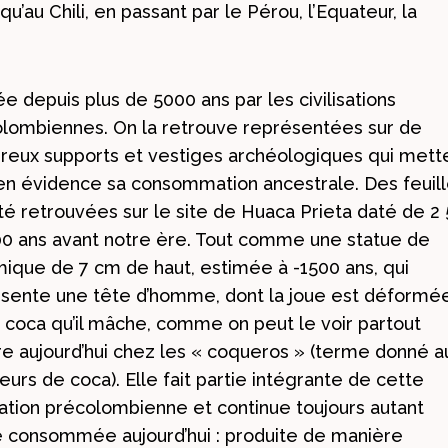
’au Chili, en passant par le Pérou, l’Equateur, la
sée depuis plus de 5000 ans par les civilisations
lombiennes. On la retrouve représentées sur de
eux supports et vestiges archéologiques qui mett
en évidence sa consommation ancestrale. Des feuil
té retrouvées sur le site de Huaca Prieta daté de 2
00 ans avant notre ère. Tout comme une statue de
ique de 7 cm de haut, estimée à -1500 ans, qui
sente une tête d’homme, dont la joue est déformé
a coca qu’il mâche, comme on peut le voir partout
e aujourd’hui chez les « coqueros » (terme donné a
urs de coca). Elle fait partie intégrante de cette
isation précolombienne et continue toujours autant
e consommée aujourd’hui : produite de manière