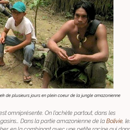
rek de plusieurs jours en plein coeur de la jungle amazonienne
 est omniprésente. On l’achète partout, dans les
agasins… Dans la partie amazonienne de la
Bolivie
, l
er, en la combinant avec une petite racine qui don