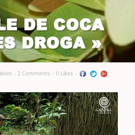
abien
2 Comments
0
Likes