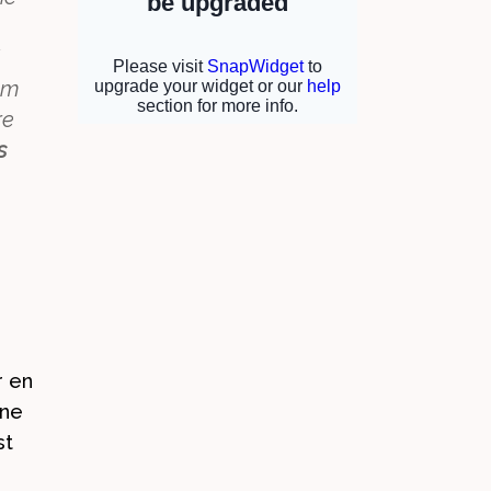
um
re
s
r en
une
st