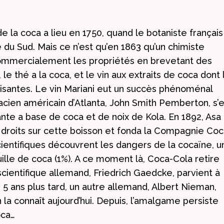
e la coca a lieu en 1750, quand le botaniste français
du Sud. Mais ce n’est qu’en 1863 qu’un chimiste
ommercialement les propriétés en brevetant des
le thé a la coca, et le vin aux extraits de coca dont 
gisantes. Le vin Mariani eut un succès phénoménal
acien américain d’Atlanta, John Smith Pemberton, s’
ante a base de coca et de noix de Kola. En 1892, Asa
s droits sur cette boisson et fonda la Compagnie Coc
cientifiques découvrent les dangers de la cocaïne, u
uille de coca (1%). A ce moment là, Coca-Cola retire
 scientifique allemand, Friedrich Gaedcke, parvient à
. 5 ans plus tard, un autre allemand, Albert Nieman,
la connaît aujourd’hui. Depuis, l’amalgame persiste
oca…