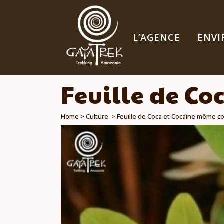
L’AGENCE
ENV
Feuille de C
Home
>
Culture
>
Feuille de Coca et Cocaïne même c