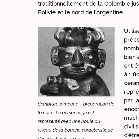
traditionnellement de la Colombie jusqu
Bolivie et le nord de l’Argentine.
Utili
préco
nombr
bien 
ont é
à 1 8
céram
repré
par l
Sculpture olmèque – préparation de
encor
la coca. Le personnage est
mâche
représenté avec une boule au
civil
niveau de la bouche caractéristique
d’êtr
des macheurs de coca