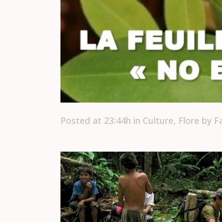
Posted at 23:44h
in
Culture
,
Flore
by
F