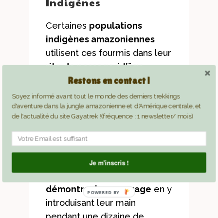
Indigènes
Certaines
populations
indigènes amazoniennes
utilisent ces fourmis dans leur
rite de passage à l’âge
adulte
. Les fourmis
Restons en contact !
paraponera (parfois des
Soyez informé avant tout le monde des derniers trekkings
d'aventure dans la jungle amazonienne et d'Amérique centrale, et
guêpes également) sont
de l'actualité du site Gayatrek !(fréquence : 1 newsletter/ mois)
endormies avec une mixture
spéciale, puis placées dans
les tresses de gants réalisés
avec des feuillages ou du
Je m'inscris !
jonc. Les initiés doivent
démontrer leur courage
en y
POWERED BY
introduisant leur main
pendant une dizaine de