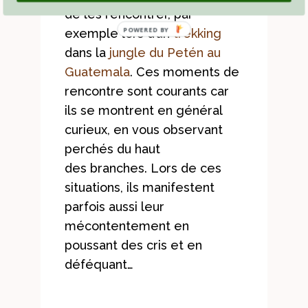
de les rencontrer, par
POWERED BY
exemple lors d’un
trekking
dans la
jungle du Petén au
Guatemala
. Ces moments de
rencontre sont courants car
ils se montrent en général
curieux, en vous observant
perchés du haut
des branches. Lors de ces
situations, ils manifestent
parfois aussi leur
mécontentement en
poussant des cris et en
déféquant…