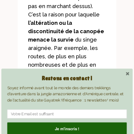
pas en marchant dessus).
C’est la raison pour laquelle
l’altération ou la
discontinuité de la canopée
menace la survie
du singe
araignée. Par exemple, les
routes, de plus en plus
nombreuses et de plus en
plus larges, fragmentent les
Restons en contact !
forêts, et rendent ces
Soyez informé avant tout le monde des derniers trekkings
espèces de primates plus
d'aventure dans la jungle amazonienne et d'Amérique centrale, et
vulnérables et plus
de l'actualité du site Gayatrek !(fréquence : 1 newsletter/ mois)
facilement victimes de
prédateurs et de la chasse.
Je m'inscris !
Il est par ailleurs assez facile